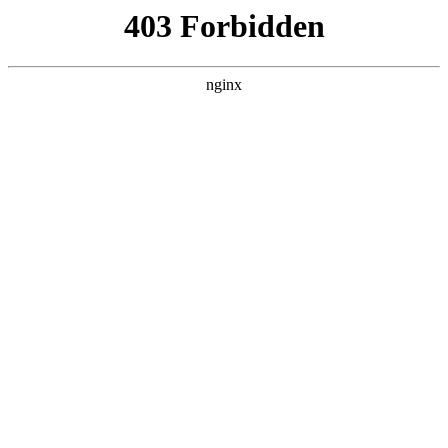
瓜
黑料吃瓜
首页
电视剧
电影
综艺
排行
搜索
DAILY UPDATED
我的双手能治百病
现代都市 · 2026 · 更新全集，在 黑料吃瓜 发
现更多热播内容。
开始浏览
查看排行