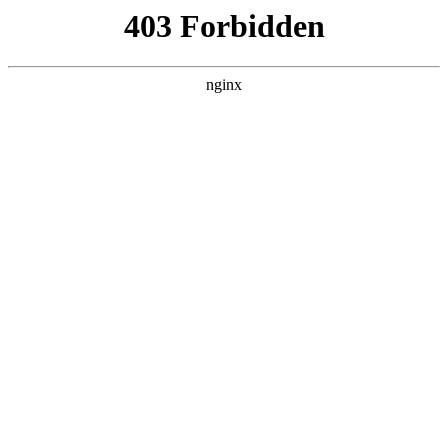
瓜
黑料吃瓜
首页
电视剧
电影
综艺
排行
搜索
DAILY UPDATED
我的双手能治百病
现代都市 · 2026 · 更新全集，在 黑料吃瓜 发
现更多热播内容。
开始浏览
查看排行