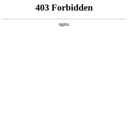
瓜
黑料吃瓜
首页
电视剧
电影
综艺
排行
搜索
DAILY UPDATED
米良与麦青
国产剧 · 2026 · 更新第17集，在 黑料吃瓜 发
现更多热播内容。
开始浏览
查看排行