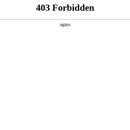
我靠反转人生封神
 黑料吃瓜 发现更多热播内容。