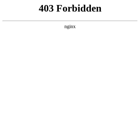
瓜
黑料吃瓜
首页
电视剧
电影
综艺
排行
搜索
DAILY UPDATED
我的双手能治百病
现代都市 · 2026 · 更新全集，在 黑料吃瓜 发
现更多热播内容。
开始浏览
查看排行