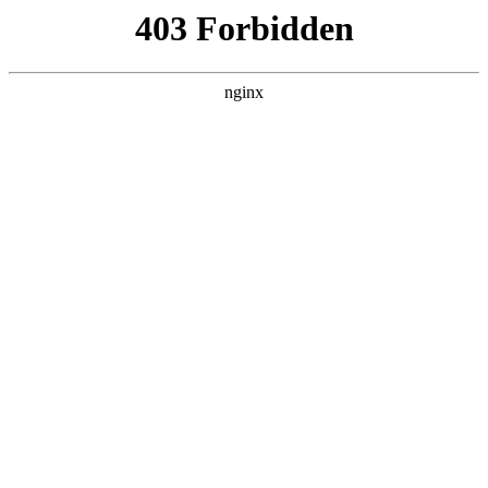
瓜
黑料吃瓜
首页
电视剧
电影
综艺
排行
搜索
DAILY UPDATED
我的双手能治百病
现代都市 · 2026 · 更新全集，在 黑料吃瓜 发
现更多热播内容。
开始浏览
查看排行