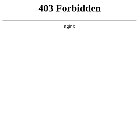
瓜
黑料吃瓜
首页
电视剧
电影
综艺
排行
搜索
DAILY UPDATED
歌手2026
大陆综艺 · 2026 · 更新20260807，在 黑料吃
瓜 发现更多热播内容。
开始浏览
查看排行