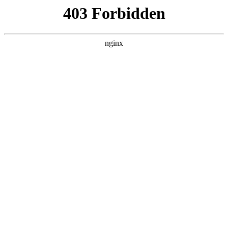
瓜
黑料吃瓜
首页
电视剧
电影
综艺
排行
搜索
DAILY UPDATED
我的双手能治百病
现代都市 · 2026 · 更新全集，在 黑料吃瓜 发
现更多热播内容。
开始浏览
查看排行