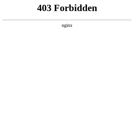
瓜
黑料吃瓜
首页
电视剧
电影
综艺
排行
搜索
DAILY UPDATED
我的双手能治百病
现代都市 · 2026 · 更新全集，在 黑料吃瓜 发
现更多热播内容。
开始浏览
查看排行