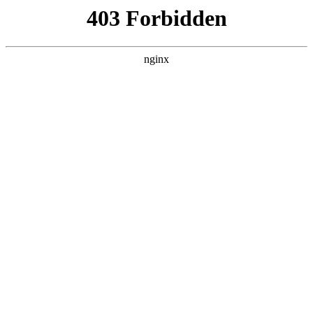
瓜
黑料吃瓜
首页
电视剧
电影
综艺
排行
搜索
DAILY UPDATED
歌手2026
大陆综艺 · 2026 · 更新20260807，在 黑料吃
瓜 发现更多热播内容。
开始浏览
查看排行