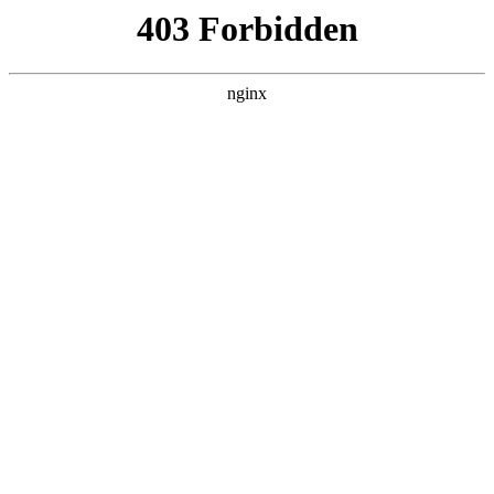
瓜
黑料吃瓜
首页
电视剧
电影
综艺
排行
搜索
DAILY UPDATED
我的双手能治百病
现代都市 · 2026 · 更新全集，在 黑料吃瓜 发
现更多热播内容。
开始浏览
查看排行