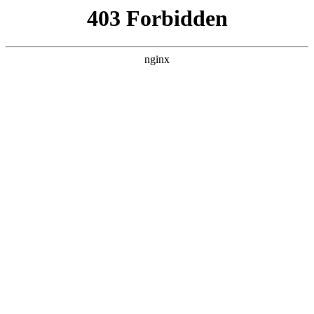
瓜
黑料吃瓜
首页
电视剧
电影
综艺
排行
搜索
DAILY UPDATED
米良与麦青
国产剧 · 2026 · 更新第17集，在 黑料吃瓜 发
现更多热播内容。
开始浏览
查看排行