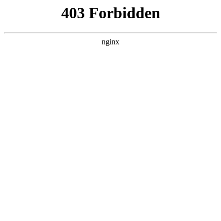
瓜
黑料吃瓜
首页
电视剧
电影
综艺
排行
搜索
DAILY UPDATED
我的双手能治百病
现代都市 · 2026 · 更新全集，在 黑料吃瓜 发
现更多热播内容。
开始浏览
查看排行